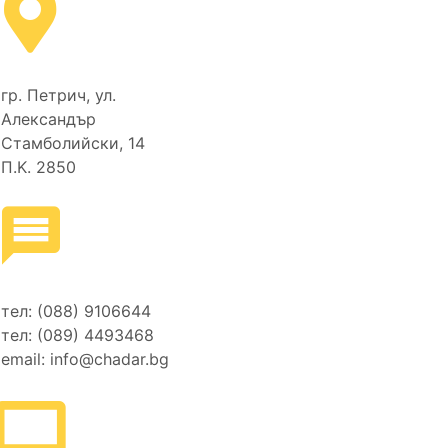
гр. Петрич, ул.
Александър
Стамболийски, 14
П.Κ. 2850
тел:
(088) 9106644
тел:
(089) 4493468
email:
info@chadar.bg