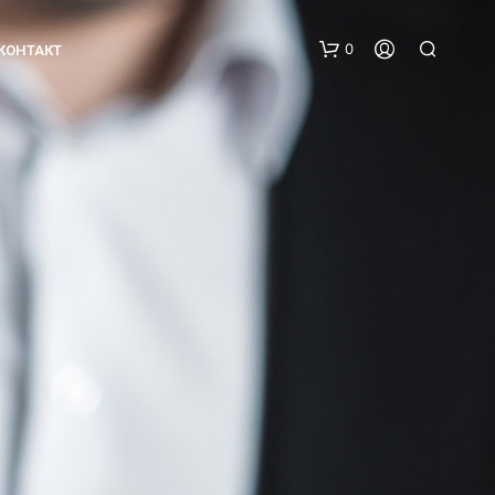
0
КОНТАКТ
N
O
P
R
O
D
U
C
T