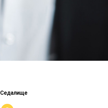
S
I
N
T
H
E
C
A
R
T
.
Седалище