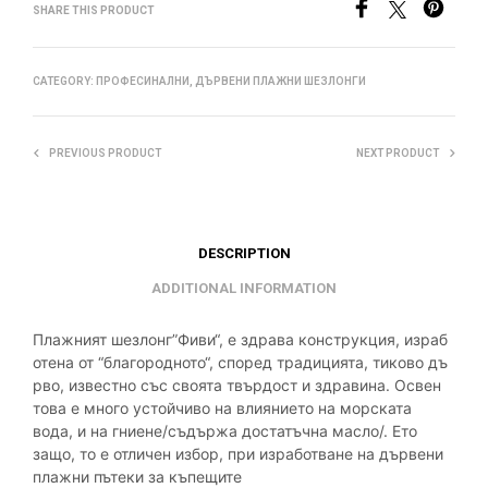
SHARE THIS PRODUCT
CATEGORY:
ПРОФЕСИНАЛНИ, ДЪРВЕНИ ПЛАЖНИ ШЕЗЛОНГИ
PREVIOUS PRODUCT
NEXT PRODUCT
DESCRIPTION
ADDITIONAL INFORMATION
Плажният
шезлонг”Фиви
“,
е
здрава
конструкция
,
израб
отена
от
“
благородното
“,
според
традицията
,
тиково
дъ
рво
,
известно
със
своята
твърдост
и
здравина
.
Освен
това е много устойчиво на влиянието на морската
вода, и на гниене/съдържа достатъчна масло/. Ето
защо, то е отличен избор, при изработване на дървени
плажни пъ
теки за къпещите