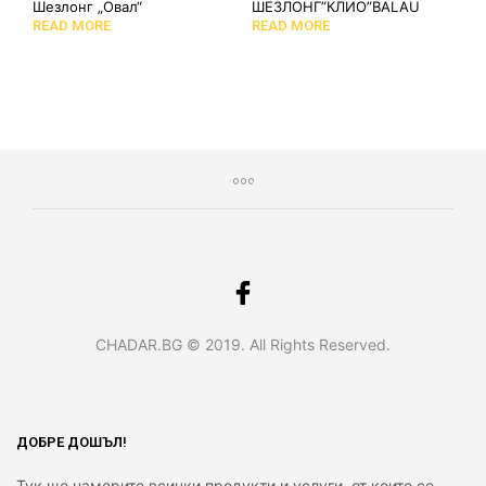
Шезлонг „Овал“
ШЕЗЛОНГ”КЛИО”BALAU
READ MORE
READ MORE
CHADAR.BG © 2019. All Rights Reserved.
ДОБРЕ ДОШЪЛ!
Тук ще намерите всички продукти и услуги, от които се