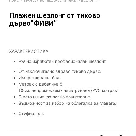
HOME
/
ПРОФЕСИНАЛНИ, ДЪРВЕНИ ПЛАЖНИ ШЕЗЛОНГИ
Плажен шезлонг от тиково
дърво”ФИВИ”
ХАРАКТЕРИСТИКА
Ръчно изработен професионален шезлонг.
От изключително здраво тиково дърво.
Импрегнираща боя.
Матрак с дебелина 5-
10см.,непромокаем-
неизтриваем/PVC матрак
С вата и цип,
за лесно почистване.
Възможност за избор на облегалка за главата.
Стифира се.