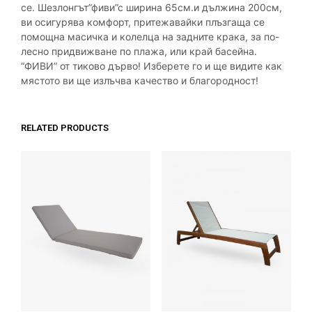
се.
Шезлонгът”фиви”с
ширина 65см.и дължина 200см,
ви осигурява комфорт, притежавайки плъзгаща се
помощна масичка и колелца на задните крака, за по-
лесно придвижване по плажа, или край басейна.
“ФИВИ” от тиково дърво! Изберете го и ще видит
е как
мястото ви ще излъчва качество и
благородност
!
RELATED PRODUCTS