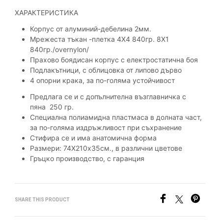
ХАРАКТЕРИСТИКА
Корпус от алуминий-дебелина 2мм.
Мрежеста тъкан -плетка 4Х4 840гр.
8Х1
840гр./overn
y
lon/
Прахово боядисан корпус
с електростатична боя
П
одлакътници,
с
облицовка от липово дърво
4
опорни
крака
,
за по-голяма устойчивост
Предлага се и с
допълнителна
възглавничка
с
пяна 250 гр.
Специална полиамидна пластмаса в долната част,
за по-голяма издръжливост при съхранение
Стифира се
и има анатомична форма
Размери:
74Х210х35см.,
в различни цве
тове
Гръцко производство,
с гаранция
SHARE THIS PRODUCT