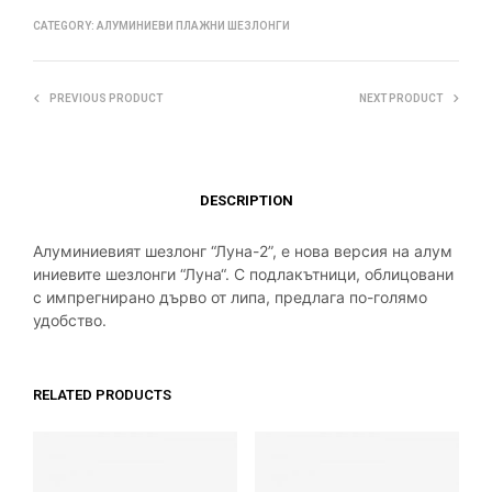
CATEGORY:
АЛУМИНИЕВИ ПЛАЖНИ ШЕЗЛОНГИ
PREVIOUS PRODUCT
NEXT PRODUCT
DESCRIPTION
Алуминиевият
шезлонг
“Луна-2”,
е
нова
версия
на
алум
иниевите
шезлонги
“
Луна
“.
С
подлакътници
, облицовани
с импрегнирано дърво от липа, предлага по-голямо
удобство.
RELATED PRODUCTS