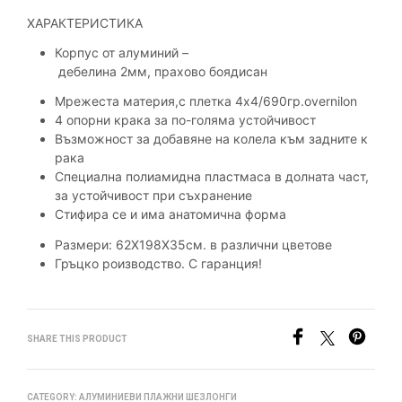
ХАРАКТЕРИСТИКА
Корпус от алуминий
–
дебелина 2мм,
прахово б
оядисан
Мрежеста материя,с плетка 4х4/690гр.overnilon
4 опорни
крака
за по-голяма устойчивост
Възможност за добавяне на колела към задните к
рака
Специална полиамидна пластмаса в долната част,
за устойчивост при съхранение
Стифира се
и има анатомична форма
Размери:
62Х198Х35см.
в различни цветове
Гръцко роизводство.
С гаранция!
SHARE THIS PRODUCT
CATEGORY:
АЛУМИНИЕВИ ПЛАЖНИ ШЕЗЛОНГИ