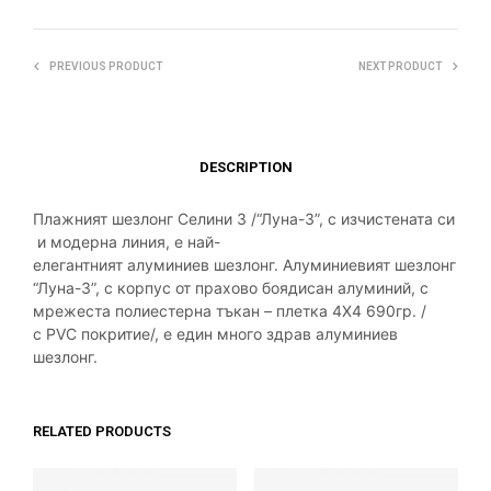
PREVIOUS PRODUCT
NEXT PRODUCT
DESCRIPTION
Плажният
шезлонг
Селини
3
/
“Луна-3”,
с
изчистената
си
и
модерна
линия
,
е
най-
елегантният
алуминиев
шезлонг
.
Алуминиевият шезлонг
“Луна-3”, с корпус от прахово боядисан алуминий, с
мрежеста полиестерна тъкан – плетка 4Х4 690гр. /
с
PVC
покритие/, е един много здрав алуминиев
шезлонг.
RELATED PRODUCTS