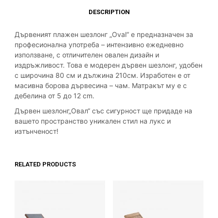
DESCRIPTION
Дървеният плажен шезлонг „Oval“ е предназначен за
професионална употреба – интензивно ежедневно
използване, с отличителен овален дизайн и
издръжливост. Това е модерен дървен шезлонг, удобен
с широчина 80 см и дължина 210см. Изработен е от
масивна борова дървесина – чам. Матракът му е с
дебелина от 5 до 12 cm.
Дървен шезлонг„Овал“ със сигурност ще придаде на
вашето пространство уникален стил на лукс и
изтънченост!
RELATED PRODUCTS