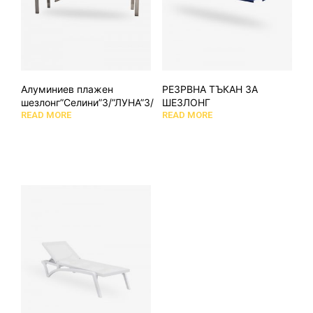
Алуминиев плажен
РЕЗРВНА ТЪКАН ЗА
шезлонг”Селини”3/”ЛУНА”3/
ШЕЗЛОНГ
READ MORE
READ MORE